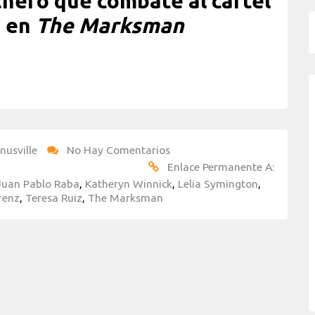
hero que combate al cartel
a en
The Marksman
nusville
No Hay Comentarios
Enlace Permanente A:
Juan Pablo Raba
,
Katheryn Winnick
,
Lelia Symington
,
renz
,
Teresa Ruiz
,
The Marksman