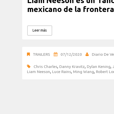
Liam Neeson es un ranc
mexicano de la fronter
Leer más
TRAILERS
07/12/2020
Diario De Ve
Chris Charles
,
Danny Kravitz
,
Dylan Kening
,
Liam Neeson
,
Luce Rains
,
Ming Wang
,
Robert Lo