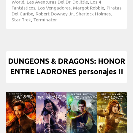
World
,
Las Aventuras Del Dr. Dolittle
,
Los 4
Fantásticos
,
Los Vengadores
,
Margot Robbie
,
Piratas
Del Caribe
,
Robert Downey Jr.
,
Sherlock Holmes
,
Star Trek
,
Terminator
DUNGEONS & DRAGONS: HONOR
ENTRE LADRONES personajes II