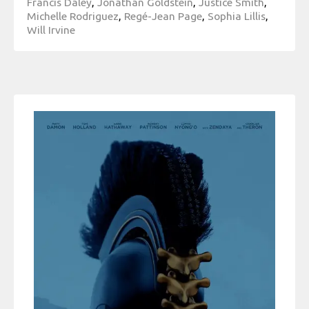
Francis Daley
,
Jonathan Goldstein
,
Justice Smith
,
Michelle Rodriguez
,
Regé-Jean Page
,
Sophia Lillis
,
Will Irvine