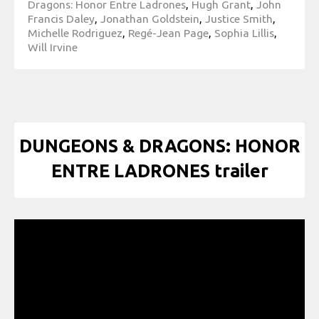
Dragons: Honor Entre Ladrones
,
Hugh Grant
,
John
Francis Daley
,
Jonathan Goldstein
,
Justice Smith
,
Michelle Rodriguez
,
Regé-Jean Page
,
Sophia Lillis
,
Will Irvine
DUNGEONS & DRAGONS: HONOR
ENTRE LADRONES trailer