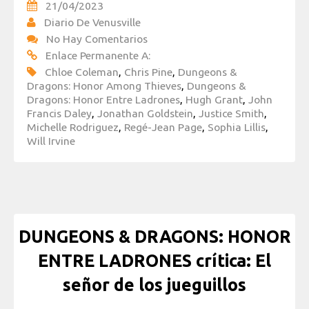
21/04/2023
Diario De Venusville
No Hay Comentarios
Enlace Permanente A:
Chloe Coleman
,
Chris Pine
,
Dungeons &
Dragons: Honor Among Thieves
,
Dungeons &
Dragons: Honor Entre Ladrones
,
Hugh Grant
,
John
Francis Daley
,
Jonathan Goldstein
,
Justice Smith
,
Michelle Rodriguez
,
Regé-Jean Page
,
Sophia Lillis
,
Will Irvine
DUNGEONS & DRAGONS: HONOR
ENTRE LADRONES crítica: El
señor de los jueguillos