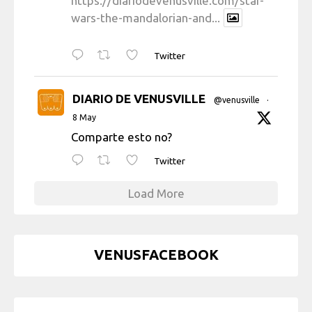
https://diariodevenusville.com/star-
wars-the-mandalorian-and...
Twitter
DIARIO DE VENUSVILLE
@venusville
·
8 May
Comparte esto no?
Twitter
Load More
VENUSFACEBOOK