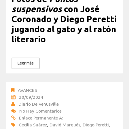
suspensivos
con José
Coronado y Diego Peretti
jugando al gato y al ratón
literario
Leer más
AVANCES
20/09/2024
Diario De Venusville
No Hay Comentarios
Enlace Permanente A:
Cecilia Suárez
,
David Marqués
,
Diego Peretti
,