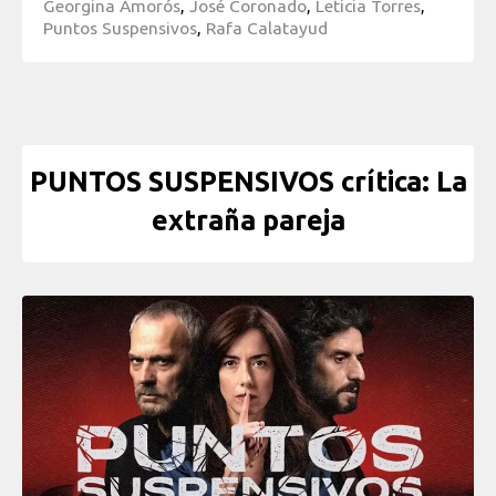
Georgina Amorós
,
José Coronado
,
Leticia Torres
,
Puntos Suspensivos
,
Rafa Calatayud
PUNTOS SUSPENSIVOS crítica: La
extraña pareja