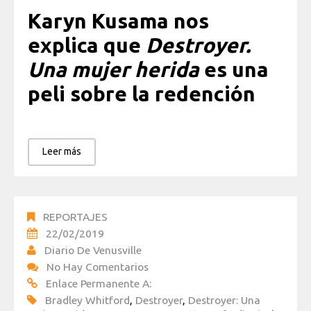
Karyn Kusama nos
explica que
Destroyer.
Una mujer herida
es una
peli sobre la redención
Leer más
REPORTAJES
22/02/2019
Diario De Venusville
No Hay Comentarios
Enlace Permanente A:
Bradley Whitford
,
Destroyer
,
Destroyer: Una