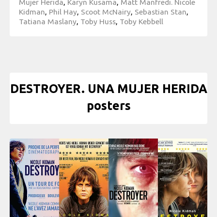
Mujer Herida
,
Karyn Kusama
,
Matt Manfredi. Nicole
Kidman
,
Phil Hay
,
Scoot McNairy
,
Sebastian Stan
,
Tatiana Maslany
,
Toby Huss
,
Toby Kebbell
DESTROYER. UNA MUJER HERIDA
posters