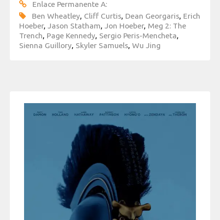
Enlace Permanente A:
Ben Wheatley
,
Cliff Curtis
,
Dean Georgaris
,
Erich
Hoeber
,
Jason Statham
,
Jon Hoeber
,
Meg 2: The
Trench
,
Page Kennedy
,
Sergio Peris-Mencheta
,
Sienna Guillory
,
Skyler Samuels
,
Wu Jing