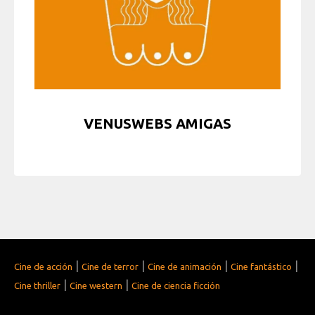
VENUSWEBS AMIGAS
|
|
|
|
Cine de acción
Cine de terror
Cine de animación
Cine fantástico
|
|
Cine thriller
Cine western
Cine de ciencia ficción