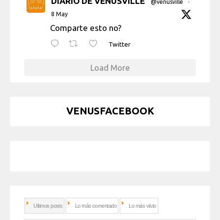
DIARIO DE VENUSVILLE
@venusville
·
8 May
Comparte esto no?
Twitter
Load More
VENUSFACEBOOK
Ultimos posts
Lo más comentado
Lo más visto