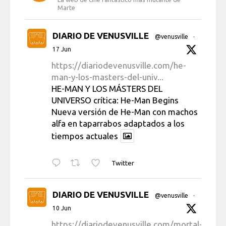
Marte
DIARIO DE VENUSVILLE
@venusville
·
17 Jun
https://diariodevenusville.com/he-
man-y-los-masters-del-univ...
HE-MAN Y LOS MÁSTERS DEL
UNIVERSO crítica: He-Man Begins
Nueva versión de He-Man con machos
alfa en taparrabos adaptados a los
tiempos actuales
Twitter
DIARIO DE VENUSVILLE
@venusville
·
10 Jun
https://diariodevenusville.com/mortal-