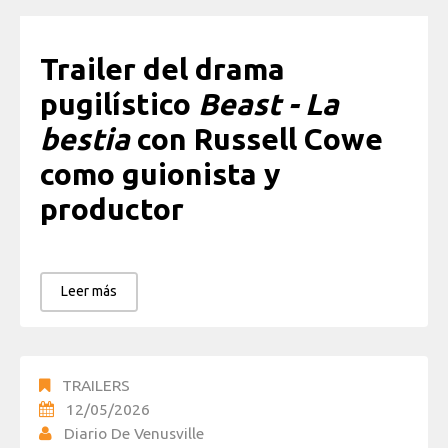
Trailer del drama
pugilístico
Beast - La
bestia
con Russell Cowe
como guionista y
productor
Leer más
TRAILERS
12/05/2026
Diario De Venusville