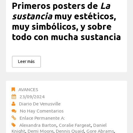
Primeros posters de
La
sustancia
muy estéticos,
muy simbólicos, y sobre
todo con mucha sustancia
Leer más
AVANCES
23/09/2024
Diario De Venusville
No Hay Comentarios
Enlace Permanente A:
Alexandra Barton
,
Coralie Fargeat
,
Daniel
Knight
,
Demi Moore
,
Dennis Quaid
,
Gore Abrams
,