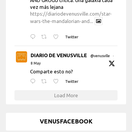
AND GROGU crítica: Una galaxia cada
vez más lejana
https://diariodevenusville.com/star-
wars-the-mandalorian-and...
Twitter
DIARIO DE VENUSVILLE
@venusville
·
8 May
Comparte esto no?
Twitter
Load More
VENUSFACEBOOK