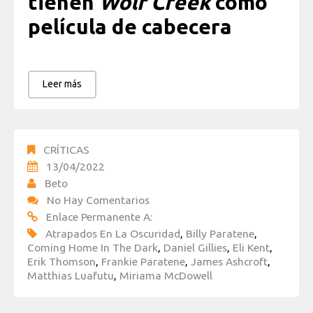
tienen
Wolf Creek
como
película de cabecera
Leer más
CRÍTICAS
13/04/2022
Beto
No Hay Comentarios
Enlace Permanente A:
Atrapados En La Oscuridad
,
Billy Paratene
,
Coming Home In The Dark
,
Daniel Gillies
,
Eli Kent
,
Erik Thomson
,
Frankie Paratene
,
James Ashcroft
,
Matthias Luafutu
,
Miriama McDowell