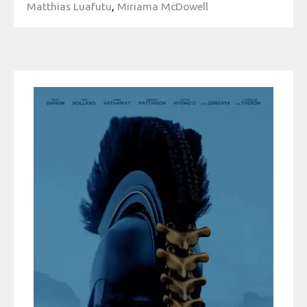
Matthias Luafutu
,
Miriama McDowell