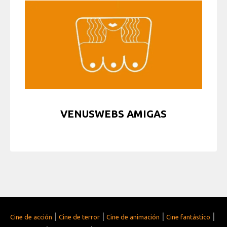
VENUSWEBS AMIGAS
|
|
|
|
Cine de acción
Cine de terror
Cine de animación
Cine fantástico