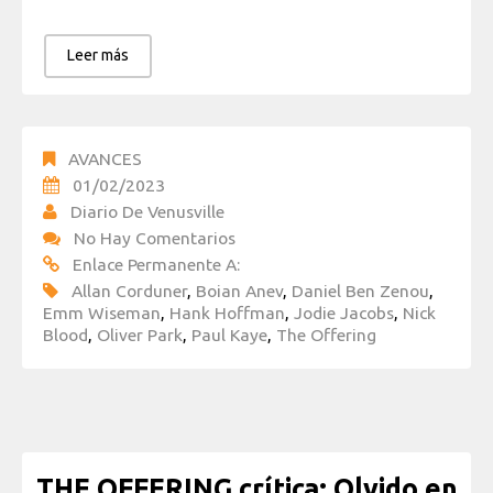
Leer más
AVANCES
01/02/2023
Diario De Venusville
No Hay Comentarios
Enlace Permanente A:
Allan Corduner
,
Boian Anev
,
Daniel Ben Zenou
,
Emm Wiseman
,
Hank Hoffman
,
Jodie Jacobs
,
Nick
Blood
,
Oliver Park
,
Paul Kaye
,
The Offering
THE OFFERING crítica: Olvido en