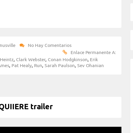
nusville
No Hay Comentarios
Enlace Permanente A:
 Heintz
,
Clark Webster
,
Conan Hodgkinson
,
Erik
Ames
,
Pat Healy
,
Run
,
Sarah Paulson
,
Sev Ohanian
UIIERE trailer