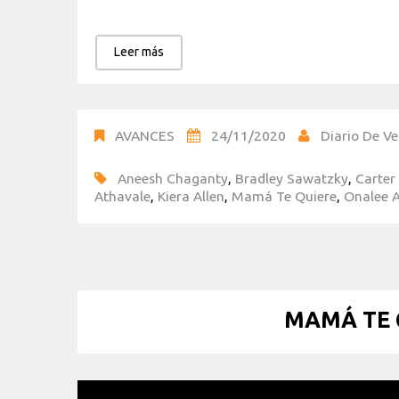
Leer más
AVANCES
24/11/2020
Diario De Ve
Aneesh Chaganty
,
Bradley Sawatzky
,
Carter
Athavale
,
Kiera Allen
,
Mamá Te Quiere
,
Onalee 
MAMÁ TE Q