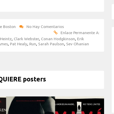
e Boston
No Hay Comentarios
Enlace Permanente A:
 Heintz
,
Clark Webster
,
Conan Hodgkinson
,
Erik
Ames
,
Pat Healy
,
Run
,
Sarah Paulson
,
Sev Ohanian
UIERE posters