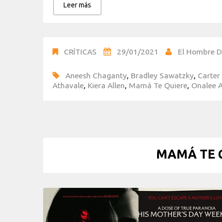
Leer más
CRÍTICAS
29/01/2021
El Hombre D
Aneesh Chaganty
,
Bradley Sawatzky
,
Carter
Athavale
,
Kiera Allen
,
Mamá Te Quiere
,
Onalee 
MAMÁ TE Q