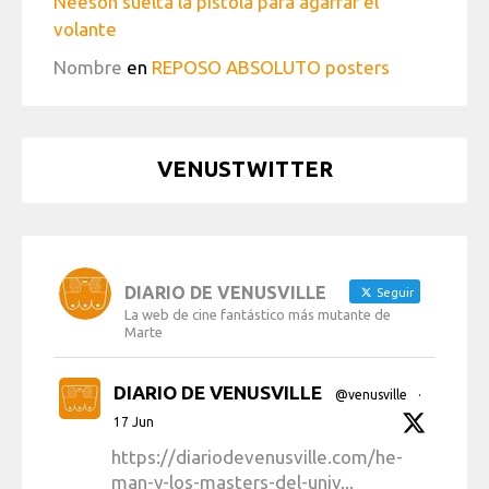
Neeson suelta la pistola para agarrar el
volante
Nombre
en
REPOSO ABSOLUTO posters
VENUSTWITTER
DIARIO DE VENUSVILLE
Seguir
La web de cine fantástico más mutante de
Marte
DIARIO DE VENUSVILLE
@venusville
·
17 Jun
https://diariodevenusville.com/he-
man-y-los-masters-del-univ...