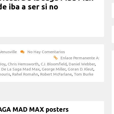
e iba a ser si no
Venusville
No Hay Comentarios
Enlace Permanente A:
Joy
,
Chris Hemsworth
,
CJ. Bloomfield
,
Daniel Webber
,
a: De La Saga Mad Max
,
George Miller
,
Goran D. Kleut
,
houris
,
Rahel Romahn
,
Robert McFarlane
,
Tom Burke
SAGA MAD MAX posters