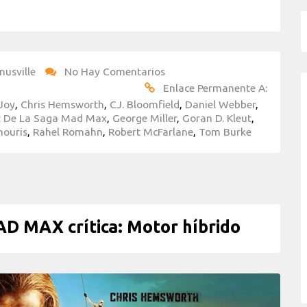
nusville
No Hay Comentarios
Enlace Permanente A:
Joy
,
Chris Hemsworth
,
CJ. Bloomfield
,
Daniel Webber
,
a: De La Saga Mad Max
,
George Miller
,
Goran D. Kleut
,
houris
,
Rahel Romahn
,
Robert McFarlane
,
Tom Burke
 MAX crítica: Motor híbrido