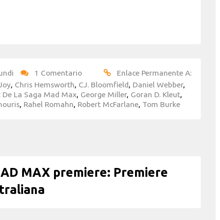
undi
1 Comentario
Enlace Permanente A:
Joy
,
Chris Hemsworth
,
CJ. Bloomfield
,
Daniel Webber
,
a: De La Saga Mad Max
,
George Miller
,
Goran D. Kleut
,
houris
,
Rahel Romahn
,
Robert McFarlane
,
Tom Burke
AD MAX premiere: Premiere
traliana