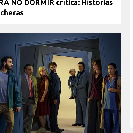
A NO DORMIR crítica: Historias
icheras