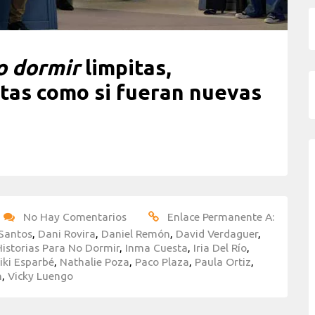
o dormir
limpitas,
tas como si fueran nuevas
No Hay Comentarios
Enlace Permanente A:
 Santos
,
Dani Rovira
,
Daniel Remón
,
David Verdaguer
,
Historias Para No Dormir
,
Inma Cuesta
,
Iria Del Río
,
iki Esparbé
,
Nathalie Poza
,
Paco Plaza
,
Paula Ortiz
,
n
,
Vicky Luengo