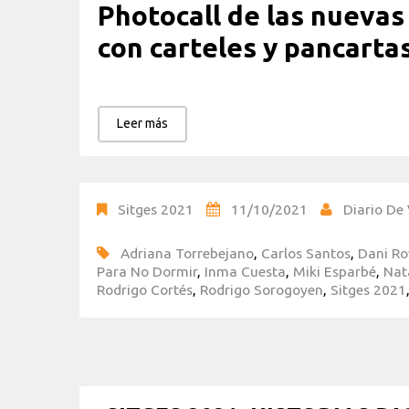
Photocall de las nuevas
con carteles y pancartas
Leer más
Sitges 2021
11/10/2021
Diario De 
Adriana Torrebejano
,
Carlos Santos
,
Dani Ro
Para No Dormir
,
Inma Cuesta
,
Miki Esparbé
,
Nat
Rodrigo Cortés
,
Rodrigo Sorogoyen
,
Sitges 2021