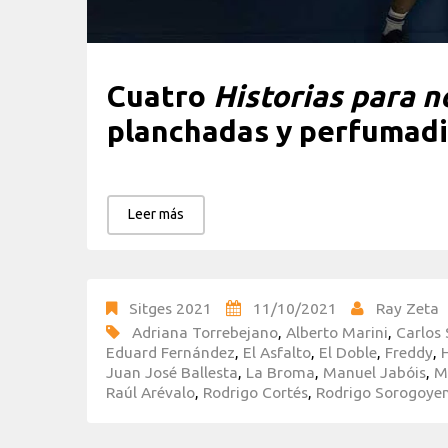
Cuatro
Historias para n
planchadas y perfumadi
Leer más
Sitges 2021
11/10/2021
Ray Zeta
Adriana Torrebejano
,
Alberto Marini
,
Carlos
Eduard Fernández
,
El Asfalto
,
El Doble
,
Freddy
,
Juan José Ballesta
,
La Broma
,
Manuel Jabóis
,
M
Raúl Arévalo
,
Rodrigo Cortés
,
Rodrigo Sorogoye