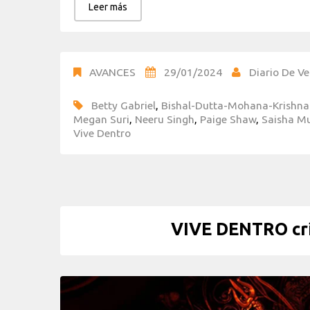
Leer más
AVANCES
29/01/2024
Diario De Ve
Betty Gabriel
,
Bishal-Dutta-Mohana-Krishn
Megan Suri
,
Neeru Singh
,
Paige Shaw
,
Saisha M
Vive Dentro
VIVE DENTRO crít