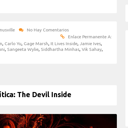
nusville
No Hay Comentarios
Enlace Permanente A:
an
,
Carlo Yu
,
Gage Marsh
,
It Lives Inside
,
Jamie Ives
,
uni
,
Sangeeta Wylie
,
Siddhartha Minhas
,
Vik Sahay
,
ica: The Devil Inside