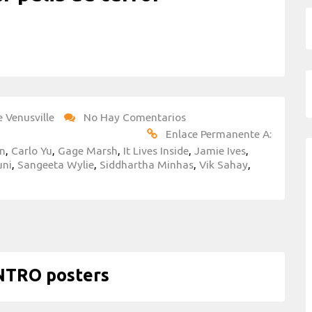
e Venusville
No Hay Comentarios
Enlace Permanente A:
an
,
Carlo Yu
,
Gage Marsh
,
It Lives Inside
,
Jamie Ives
,
uni
,
Sangeeta Wylie
,
Siddhartha Minhas
,
Vik Sahay
,
NTRO posters