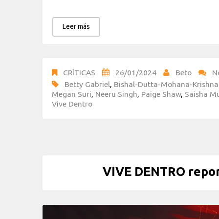
Leer más
CRÍTICAS
26/01/2024
Beto
N
Betty Gabriel
,
Bishal-Dutta-Mohana-Krishn
Megan Suri
,
Neeru Singh
,
Paige Shaw
,
Saisha M
Vive Dentro
VIVE DENTRO report