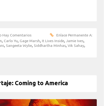
o Hay Comentarios
Enlace Permanente A:
an
,
Carlo Yu
,
Gage Marsh
,
It Lives Inside
,
Jamie Ives
,
uni
,
Sangeeta Wylie
,
Siddhartha Minhas
,
Vik Sahay
,
aje: Coming to America