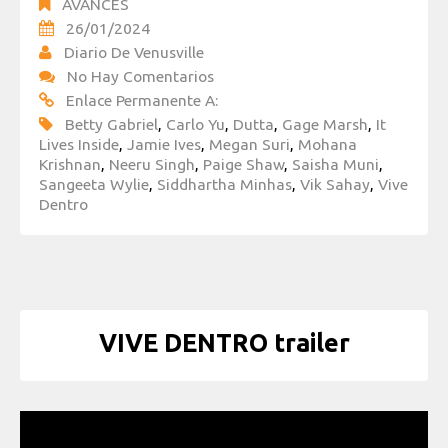
AVANCES
26/01/2024
Diario De Venusville
No Hay Comentarios
Enlace Permanente A:
Betty Gabriel
,
Carlo Yu
,
Dutta
,
Gage Marsh
,
It
Lives Inside
,
Jamie Ives
,
Megan Suri
,
Mohana
Krishnan
,
Neeru Singh
,
Paige Shaw
,
Saisha Muni
,
Sangeeta Wylie
,
Siddhartha Minhas
,
Vik Sahay
,
Vive
Dentro
VIVE DENTRO trailer