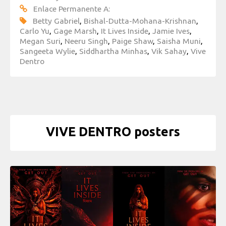
Enlace Permanente A:
Betty Gabriel
,
Bishal-Dutta-Mohana-Krishnan
,
Carlo Yu
,
Gage Marsh
,
It Lives Inside
,
Jamie Ives
,
Megan Suri
,
Neeru Singh
,
Paige Shaw
,
Saisha Muni
,
Sangeeta Wylie
,
Siddhartha Minhas
,
Vik Sahay
,
Vive
Dentro
VIVE DENTRO posters