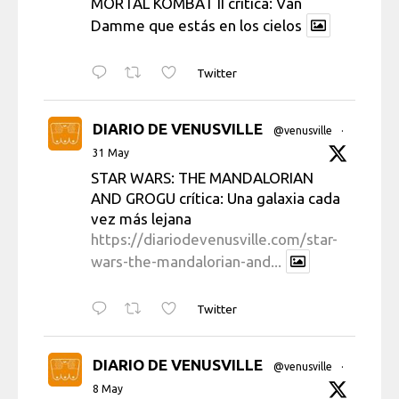
MORTAL KOMBAT II crítica: Van
Damme que estás en los cielos
Twitter
DIARIO DE VENUSVILLE
@venusville
·
31 May
STAR WARS: THE MANDALORIAN
AND GROGU crítica: Una galaxia cada
vez más lejana
https://diariodevenusville.com/star-
wars-the-mandalorian-and...
Twitter
DIARIO DE VENUSVILLE
@venusville
·
8 May