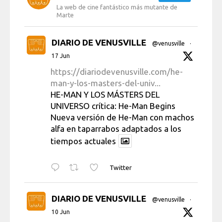
La web de cine fantástico más mutante de
Marte
DIARIO DE VENUSVILLE
@venusville
·
17 Jun
https://diariodevenusville.com/he-
man-y-los-masters-del-univ...
HE-MAN Y LOS MÁSTERS DEL
UNIVERSO crítica: He-Man Begins
Nueva versión de He-Man con machos
alfa en taparrabos adaptados a los
tiempos actuales
Twitter
DIARIO DE VENUSVILLE
@venusville
·
10 Jun