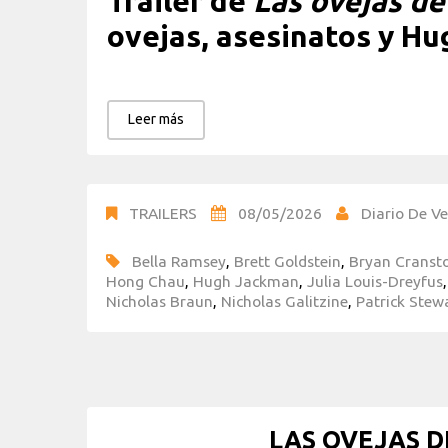
Tráiler de
Las ovejas de
ovejas, asesinatos y H
Leer más
TRAILERS
08/05/2026
Diario De Ve
Bella Ramsey
,
Brett Goldstein
,
Bryan Cranst
Hong Chau
,
Hugh Jackman
,
Julia Louis-Dreyfus
Nicholas Braun
,
Nicholas Galitzine
,
Patrick Stew
LAS OVEJAS D