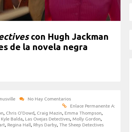
ectives
con Hugh Jackman
es de la novela negra
nusville
No Hay Comentarios
Enlace Permanente A:
on
,
Chris O'Dowd
,
Craig Mazin
,
Emma Thompson
,
,
Kyle Balda
,
Las Ovejas Detectives
,
Molly Gordon
,
art
,
Regina Hall
,
Rhys Darby
,
The Sheep Detectives