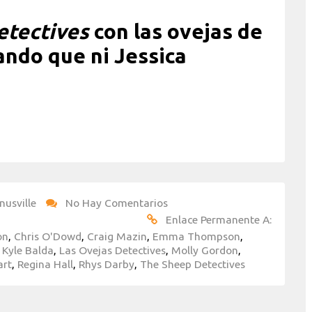
etectives
con las ovejas de
ndo que ni Jessica
nusville
No Hay Comentarios
Enlace Permanente A:
on
,
Chris O'Dowd
,
Craig Mazin
,
Emma Thompson
,
,
Kyle Balda
,
Las Ovejas Detectives
,
Molly Gordon
,
art
,
Regina Hall
,
Rhys Darby
,
The Sheep Detectives