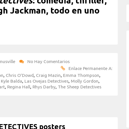
tectives
: comedia, thriller,
ugh Jackman, todo en uno
nusville
No Hay Comentarios
Enlace Permanente A:
on
,
Chris O'Dowd
,
Craig Mazin
,
Emma Thompson
,
,
Kyle Balda
,
Las Ovejas Detectives
,
Molly Gordon
,
art
,
Regina Hall
,
Rhys Darby
,
The Sheep Detectives
ETECTIVES posters