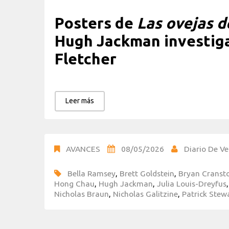
Posters de
Las ovejas d
Hugh Jackman investiga
Fletcher
Leer más
AVANCES
08/05/2026
Diario De Ve
Bella Ramsey
,
Brett Goldstein
,
Bryan Cranst
Hong Chau
,
Hugh Jackman
,
Julia Louis-Dreyfus
Nicholas Braun
,
Nicholas Galitzine
,
Patrick Stew