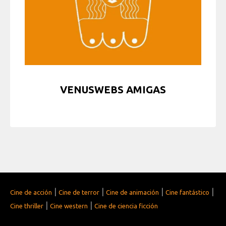
VENUSWEBS AMIGAS
|
|
|
|
Cine de acción
Cine de terror
Cine de animación
Cine fantástico
|
|
Cine thriller
Cine western
Cine de ciencia ficción