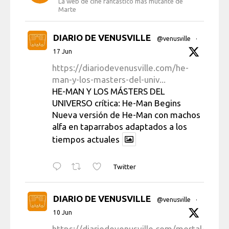
La web de cine fantástico más mutante de
Marte
DIARIO DE VENUSVILLE
@venusville
·
17 Jun
https://diariodevenusville.com/he-
man-y-los-masters-del-univ...
HE-MAN Y LOS MÁSTERS DEL
UNIVERSO crítica: He-Man Begins
Nueva versión de He-Man con machos
alfa en taparrabos adaptados a los
tiempos actuales
Twitter
DIARIO DE VENUSVILLE
@venusville
·
10 Jun
https://diariodevenusville.com/mortal-