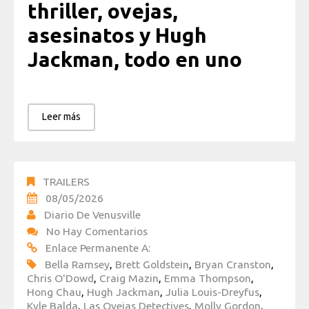
thriller, ovejas,
asesinatos y Hugh
Jackman, todo en uno
Leer más
TRAILERS
08/05/2026
Diario De Venusville
No Hay Comentarios
Enlace Permanente A:
Bella Ramsey
,
Brett Goldstein
,
Bryan Cranston
,
Chris O'Dowd
,
Craig Mazin
,
Emma Thompson
,
Hong Chau
,
Hugh Jackman
,
Julia Louis-Dreyfus
,
Kyle Balda
,
Las Ovejas Detectives
,
Molly Gordon
,