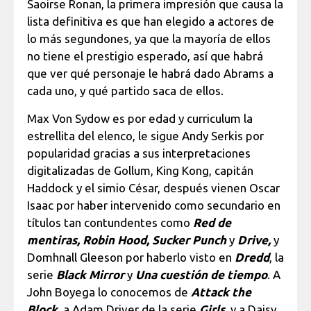
Saoirse Ronan, la primera impresión que causa la
lista definitiva es que han elegido a actores de
lo más segundones, ya que la mayoría de ellos
no tiene el prestigio esperado, así que habrá
que ver qué personaje le habrá dado Abrams a
cada uno, y qué partido saca de ellos.
Max Von Sydow es por edad y curriculum la
estrellita del elenco, le sigue Andy Serkis por
popularidad gracias a sus interpretaciones
digitalizadas de Gollum, King Kong, capitán
Haddock y el simio César, después vienen Oscar
Isaac por haber intervenido como secundario en
títulos tan contundentes como
Red de
mentiras, Robin Hood, Sucker Punch
y
Drive,
y
Domhnall Gleeson por haberlo visto en
Dredd
, la
serie
Black Mirror
y
Una cuestión de tiempo
. A
John Boyega lo conocemos de
Attack the
Block
, a Adam Driver de la serie
Girls
, y a Daisy