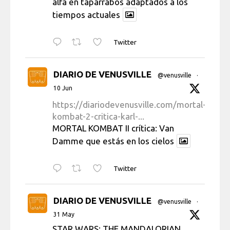
alfa en taparrabos adaptados a los
tiempos actuales
Twitter
DIARIO DE VENUSVILLE
@venusville
·
10 Jun
https://diariodevenusville.com/mortal-
kombat-2-critica-karl-...
MORTAL KOMBAT II crítica: Van
Damme que estás en los cielos
Twitter
DIARIO DE VENUSVILLE
@venusville
·
31 May
STAR WARS: THE MANDALORIAN