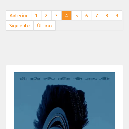
Anterior
1
2
3
4
5
6
7
8
9
Siguiente
Último