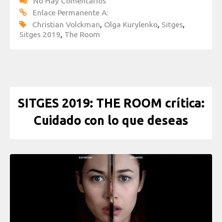
No Hay Comentarios
Enlace Permanente A:
Christian Volckman
,
Olga Kurylenko
,
Sitges
,
Sitges 2019
,
The Room
SITGES 2019: THE ROOM crítica:
Cuidado con lo que deseas