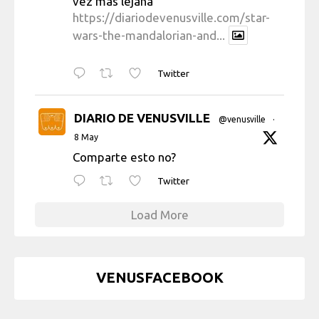
vez más lejana
https://diariodevenusville.com/star-
wars-the-mandalorian-and...
Twitter
DIARIO DE VENUSVILLE
@venusville
·
8 May
Comparte esto no?
Twitter
Load More
VENUSFACEBOOK