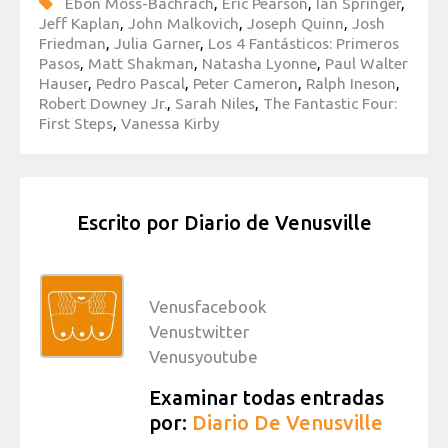
Ebon Moss-Bachrach
,
Eric Pearson
,
Ian Springer
,
Jeff Kaplan
,
John Malkovich
,
Joseph Quinn
,
Josh
Friedman
,
Julia Garner
,
Los 4 Fantásticos: Primeros
Pasos
,
Matt Shakman
,
Natasha Lyonne
,
Paul Walter
Hauser
,
Pedro Pascal
,
Peter Cameron
,
Ralph Ineson
,
Robert Downey Jr.
,
Sarah Niles
,
The Fantastic Four:
First Steps
,
Vanessa Kirby
Escrito por
Diario de Venusville
Venusfacebook
Venustwitter
Venusyoutube
Examinar todas entradas
por:
Diario De Venusville