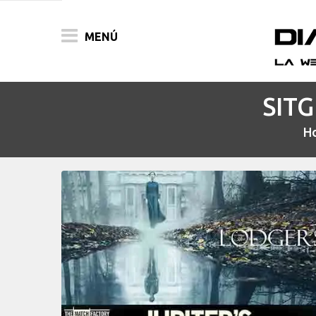
MENÚ
SITG
ACTUALIDAD
H
PELÍCULAS
PRENSA
FESTIVALES