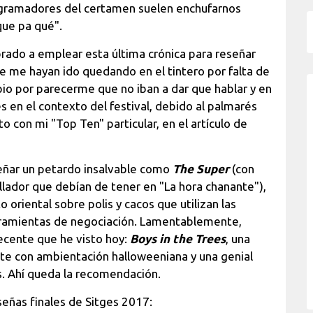
rogramadores del certamen suelen enchufarnos
que pa qué".
rado a emplear esta última crónica para reseñar
 se me hayan ido quedando en el tintero por falta de
pio por parecerme que no iban a dar que hablar y en
en el contexto del festival, debido al palmarés
 con mi "Top Ten" particular, en el artículo de
señar un petardo insalvable como
The Super
(con
llador que debían de tener en "La hora chanante"),
to oriental sobre polis y cacos que utilizan las
rramientas de negociación. Lamentablemente,
ecente que he visto hoy:
Boys in the Trees
, una
te con ambientación halloweeniana y una genial
. Ahí queda la recomendación.
señas finales de Sitges 2017: