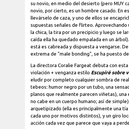
su novio, en medio del desierto (pero MUY ca
novio, por cierto, es un hombre casado. En e
llevárselo de caza, y uno de ellos se encapri
supuestas señales de flirteo. Aprovechando u
la chica, la tira por un precipicio y luego se 
caída ella ha quedado empalada en un árbol).
está es cabreada y dispuesta a vengarse. De 
extrema de "male bonding", se ha puesto del
La directora Coralie Fargeat debuta con esta 
violación + venganza estilo
Escupiré sobre 
eludir por completo cualquier sombra de reali
tebeos: humor negro por un tubo, una sensaci
planos que realmente parecen viñetas), una e
no cabe en un cuerpo humano; así de simple),
arquetipizado (ella es principalmente una tía
cada uno por motivos distintos), y un giro lo
acción cada vez que parece que vaya a perde