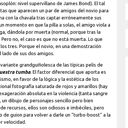
soplón: nivel supervillano de James Bond). El tal
stas que aparecen un par de amigos del novio para
cha con la chavala tras captar erróneamente sus
n momento en que la pilla a solas, el amigo viola a
larga, dándola por muerta (normal, porque tras la
 Pero no, el caso es que no está muerta. Lo que
los tres. Porque el novio, en una demostración
 lado de sus dos amigos.
variante grandguiñolesca de las típicas pelis de
vuestra tumba
. El factor diferencial que aporta es
smo, en favor de la lógica y la estética de los
onal fotografía saturada de rojos y amarillos (hay
xageración absoluta en la violencia (tanta sangre
 un dibujo de personajes sencillo pero bien
 de recursos, ellos son odiosos e imbéciles, pero
co de guion para volver a darle un "turbo-boost" a la
r velocidad.