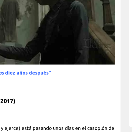
os
diez años después"
 2017)
y ejerce) está pasando unos días en el casoplón de