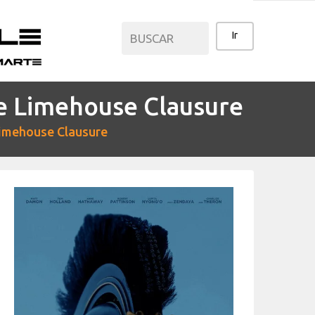
 Limehouse Clausure
CATEGORÍAS
imehouse Clausure