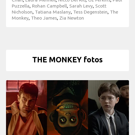
Puzzella
,
Rohan Campbell
,
Sarah Levy
,
Scott
Nicholson
,
Tatiana Maslany
,
Tess Degenstein
,
The
Monkey
,
Theo James
,
Zia Newton
THE MONKEY fotos