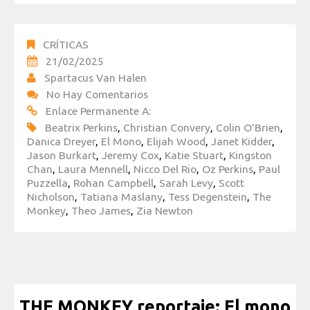
CRÍTICAS
21/02/2025
Spartacus Van Halen
No Hay Comentarios
Enlace Permanente A:
Beatrix Perkins
,
Christian Convery
,
Colin O'Brien
,
Danica Dreyer
,
El Mono
,
Elijah Wood
,
Janet Kidder
,
Jason Burkart
,
Jeremy Cox
,
Katie Stuart
,
Kingston
Chan
,
Laura Mennell
,
Nicco Del Rio
,
Oz Perkins
,
Paul
Puzzella
,
Rohan Campbell
,
Sarah Levy
,
Scott
Nicholson
,
Tatiana Maslany
,
Tess Degenstein
,
The
Monkey
,
Theo James
,
Zia Newton
THE MONKEY reportaje: El mono