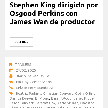
Stephen King dirigido por
Osgood Perkins con
James Wan de productor
Leer más
TRAILERS
27/02/2025
Diario De Venusville
No Hay Comentarios
Enlace Permanente A:
Beatrix Perkins
,
Christian Convery
,
Colin O'Brien
,
Danica Dreyer
,
El Mono
,
Elijah Wood
,
Janet Kidder
,
Jason Burkart
,
Jeremy Cox
,
Katie Stuart
,
Kingston
Chan
,
Laura Mennell
,
Nicco Del Rio
,
Oz Perkins
,
Paul