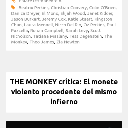
Enlace Permanente A:
Beatrix Perkins
,
Christian Convery
,
Colin O'Brien
,
Danica Dreyer
,
El Mono
,
Elijah Wood
,
Janet Kidder
,
Jason Burkart
,
Jeremy Cox
,
Katie Stuart
,
Kingston
Chan
,
Laura Mennell
,
Nicco Del Rio
,
Oz Perkins
,
Paul
Puzzella
,
Rohan Campbell
,
Sarah Levy
,
Scott
Nicholson
,
Tatiana Maslany
,
Tess Degenstein
,
The
Monkey
,
Theo James
,
Zia Newton
THE MONKEY crítica: El monete
violento procedente del mismo
infierno