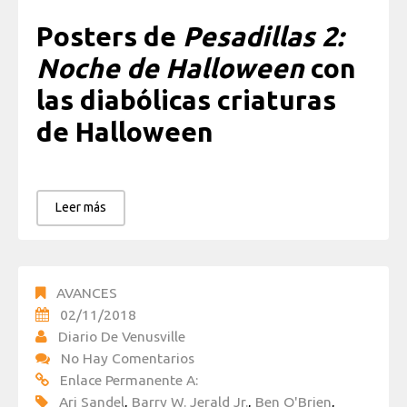
Posters de
Pesadillas 2:
Noche de Halloween
con
las diabólicas criaturas
de Halloween
Leer más
AVANCES
02/11/2018
Diario De Venusville
No Hay Comentarios
Enlace Permanente A:
Ari Sandel
,
Barry W. Jerald Jr.
,
Ben O'Brien
,