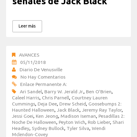
señales de Jack Black
Leer más
AVANCES
05/11/2018
Diario De Venusville
No Hay Comentarios
Enlace Permanente A:
Ari Sandel
,
Barry W. Jerald Jr.
,
Ben O'Brien
,
Caleel Harris
,
Chris Parnell
,
Courtney Lauren
Cummings
,
Deja Dee
,
Drew Scheid
,
Goosebumps 2:
Haunted Halloween
,
Jack Black
,
Jeremy Ray Taylor
,
Jessi Goei
,
Ken Jeong
,
Madison Iseman
,
Pesadillas 2:
Noche De Halloween
,
Peyton Wich
,
Rob Lieber
,
Shari
Headley
,
Sydney Bullock
,
Tyler Silva
,
Wendi
Mclendon-Covey