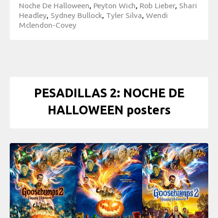
Noche De Halloween
,
Peyton Wich
,
Rob Lieber
,
Shari
Headley
,
Sydney Bullock
,
Tyler Silva
,
Wendi
Mclendon-Covey
PESADILLAS 2: NOCHE DE
HALLOWEEN posters