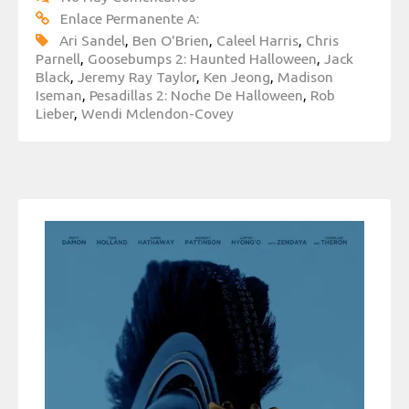
Enlace Permanente A:
Ari Sandel
,
Ben O'Brien
,
Caleel Harris
,
Chris
Parnell
,
Goosebumps 2: Haunted Halloween
,
Jack
Black
,
Jeremy Ray Taylor
,
Ken Jeong
,
Madison
Iseman
,
Pesadillas 2: Noche De Halloween
,
Rob
Lieber
,
Wendi Mclendon-Covey