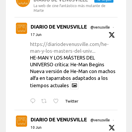
La web de cine fantástico más mutante de
Marte
DIARIO DE VENUSVILLE
@venusville
·
17 Jun
https://diariodevenusville.com/he-
man-y-los-masters-del-univ...
HE-MAN Y LOS MÁSTERS DEL
UNIVERSO crítica: He-Man Begins
Nueva versión de He-Man con machos
alfa en taparrabos adaptados a los
tiempos actuales
Twitter
DIARIO DE VENUSVILLE
@venusville
·
10 Jun