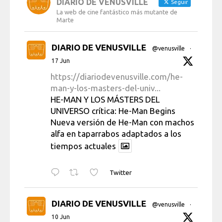
DIARIO DE VENUSVILLE
Seguir
La web de cine fantástico más mutante de
Marte
DIARIO DE VENUSVILLE
@venusville
·
17 Jun
https://diariodevenusville.com/he-
man-y-los-masters-del-univ...
HE-MAN Y LOS MÁSTERS DEL
UNIVERSO crítica: He-Man Begins
Nueva versión de He-Man con machos
alfa en taparrabos adaptados a los
tiempos actuales
Twitter
DIARIO DE VENUSVILLE
@venusville
·
10 Jun