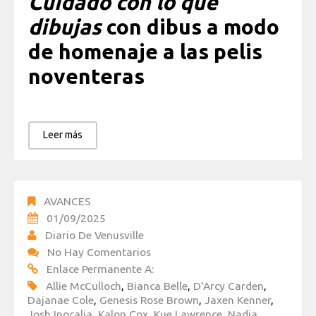
Cuidado con lo que
dibujas
con dibus a modo
de homenaje a las pelis
noventeras
Leer más
AVANCES
01/09/2025
Diario De Venusville
No Hay Comentarios
Enlace Permanente A:
Allie McCulloch
,
Bianca Belle
,
D'Arcy Carden
,
Dajanae Cole
,
Genesis Rose Brown
,
Jaxen Kenner
,
Josh Inocalia
,
Kalon Cox
,
Kue Lawrence
,
Nadia