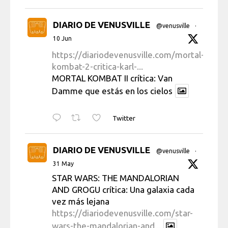
DIARIO DE VENUSVILLE
@venusville
·
10 Jun
https://diariodevenusville.com/mortal-
kombat-2-critica-karl-...
MORTAL KOMBAT II crítica: Van
Damme que estás en los cielos
Twitter
DIARIO DE VENUSVILLE
@venusville
·
31 May
STAR WARS: THE MANDALORIAN
AND GROGU crítica: Una galaxia cada
vez más lejana
https://diariodevenusville.com/star-
wars-the-mandalorian-and...