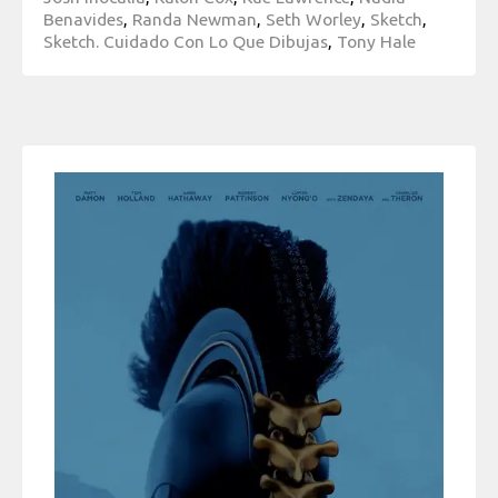
Benavides
,
Randa Newman
,
Seth Worley
,
Sketch
,
Sketch. Cuidado Con Lo Que Dibujas
,
Tony Hale