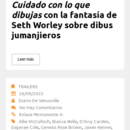
Cuidado con lo que
dibujas
con la fantasía de
Seth Worley sobre dibus
jumanjieros
Leer más
TRAILERS
26/09/2025
Diario De Venusville
No Hay Comentarios
Enlace Permanente A:
Allie McCulloch
,
Bianca Belle
,
D'Arcy Carden
,
Dajanae Cole
,
Genesis Rose Brown
,
Jaxen Kenner
,