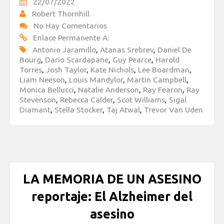
22/07/2022
Robert Thornhill
No Hay Comentarios
Enlace Permanente A:
Antonio Jaramillo
,
Atanas Srebrev
,
Daniel De
Bourg
,
Dario Scardapane
,
Guy Pearce
,
Harold
Torres
,
Josh Taylor
,
Kate Nichols
,
Lee Boardman
,
Liam Neeson
,
Louis Mandylor
,
Martin Campbell
,
Monica Bellucci
,
Natalie Anderson
,
Ray Fearon
,
Ray
Stevenson
,
Rebecca Calder
,
Scot Williams
,
Sigal
Diamant
,
Stella Stocker
,
Taj Atwal
,
Trevor Van Uden
LA MEMORIA DE UN ASESINO
reportaje: El Alzheimer del
asesino