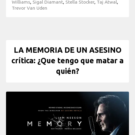
Williams
,
Sigal Diamant
,
Stella Stocker
,
Taj Atwal
,
Trevor Van Uden
LA MEMORIA DE UN ASESINO
crítica: ¿Que tengo que matar a
quién?