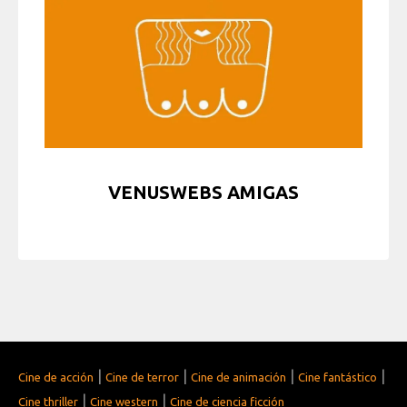
VENUSWEBS AMIGAS
|
|
|
|
Cine de acción
Cine de terror
Cine de animación
Cine fantástico
|
|
Cine thriller
Cine western
Cine de ciencia ficción