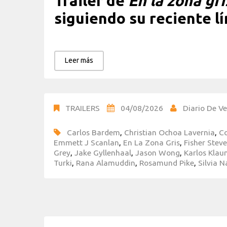
Tráiler de
En la zona gri
siguiendo su reciente l
Leer más
TRAILERS
04/08/2026
Diario De Ve
Carlos Bardem
,
Christian Ochoa Lavernia
,
Co
Emmett J Scanlan
,
En La Zona Gris
,
Fisher Stev
Grey
,
Jake Gyllenhaal
,
Jason Wong
,
Karlos Kla
Turki
,
Rana Alamuddin
,
Rosamund Pike
,
Silvia N