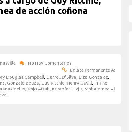
s
a cargo de Guy Ritchie,
ínea de acción coñona
nusville
No Hay Comentarios
Enlace Permanente A:
ry Douglas Campbell
,
Darrell D'Silva
,
Eiza Gonzalez
,
ens
,
Gonzalo Bouza
,
Guy Ritchie
,
Henry Cavill
,
In The
umannsmoller
,
Kojo Attah
,
Kristofer Hivju
,
Mohammed Al
aval