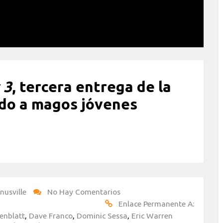
 3
, tercera entrega de la
do a magos jóvenes
nusville
No Hay Comentarios
Enlace Permanente A:
enblatt
,
Dave Franco
,
Dominic Sessa
,
Eric Warren