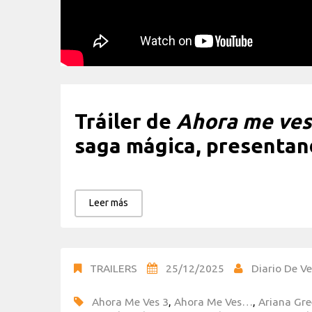
Tráiler de
Ahora me ves
saga mágica, presentan
Leer más
TRAILERS
25/12/2025
Diario De Ve
Ahora Me Ves 3
,
Ahora Me Ves…
,
Ariana Gre