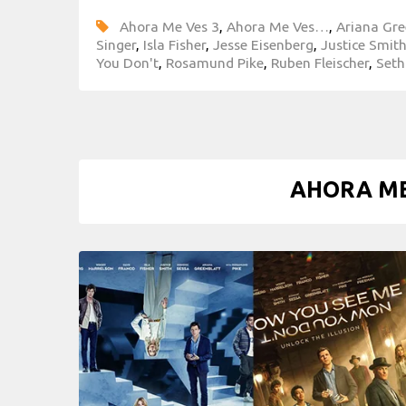
Ahora Me Ves 3
,
Ahora Me Ves…
,
Ariana Gre
Singer
,
Isla Fisher
,
Jesse Eisenberg
,
Justice Smit
You Don't
,
Rosamund Pike
,
Ruben Fleischer
,
Set
AHORA ME 