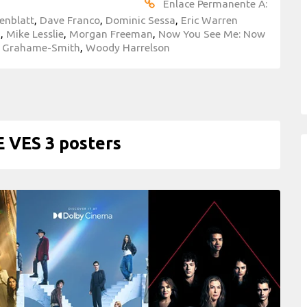
Enlace Permanente A:
enblatt
,
Dave Franco
,
Dominic Sessa
,
Eric Warren
h
,
Mike Lesslie
,
Morgan Freeman
,
Now You See Me: Now
h Grahame-Smith
,
Woody Harrelson
VES 3 posters