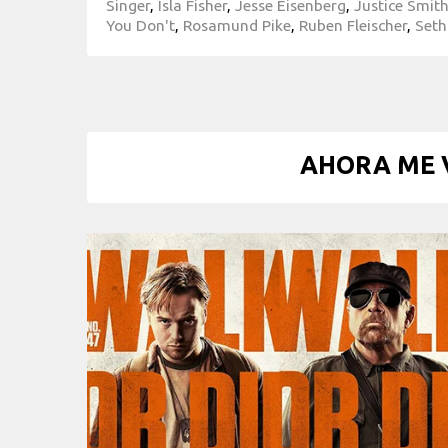
Singer
,
Isla Fisher
,
Jesse Eisenberg
,
Justice Smit
You Don't
,
Rosamund Pike
,
Ruben Fleischer
,
Set
AHORA ME V