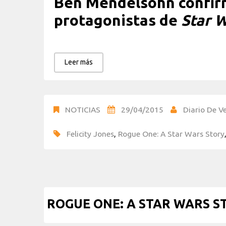
Ben Mendelsohn confir
protagonistas de
Star 
Leer más
NOTICIAS
29/04/2015
Diario De Ve
Felicity Jones
,
Rogue One: A Star Wars Story
ROGUE ONE: A STAR WARS STOR