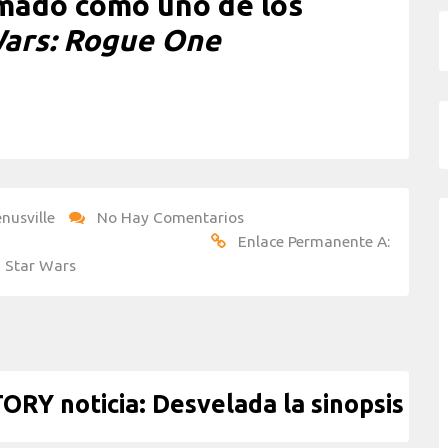
mado como uno de los
Wars: Rogue One
nusville
No Hay Comentarios
Enlace Permanente A:
,
Star Wars
Y noticia: Desvelada la sinopsis