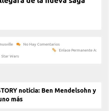
 llegará de la nueva saga
nusville
No Hay Comentarios
Enlace Permanente A:
,
Star Wars
ORY noticia: Ben Mendelsohn y
uno más