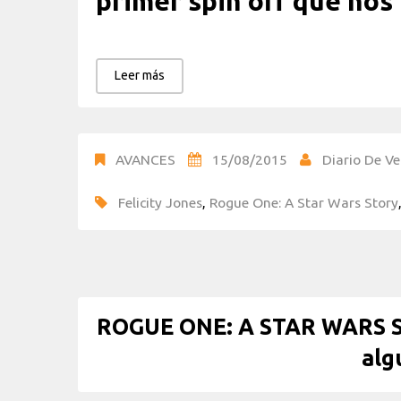
primer spin off que nos
Leer más
AVANCES
15/08/2015
Diario De Ve
Felicity Jones
,
Rogue One: A Star Wars Story
ROGUE ONE: A STAR WARS ST
alg