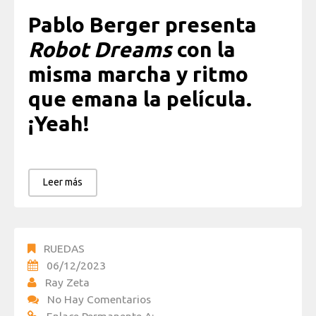
Pablo Berger presenta
Robot Dreams
con la
misma marcha y ritmo
que emana la película.
¡Yeah!
Leer más
RUEDAS
06/12/2023
Ray Zeta
No Hay Comentarios
Enlace Permanente A: