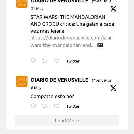
DIARIO DE VENUSVILLE
@venusville
·
31 May
STAR WARS: THE MANDALORIAN
AND GROGU crítica: Una galaxia cada
vez más lejana
https://diariodevenusville.com/star-
wars-the-mandalorian-and...
Twitter
DIARIO DE VENUSVILLE
@venusville
·
8 May
Comparte esto no?
Twitter
Load More