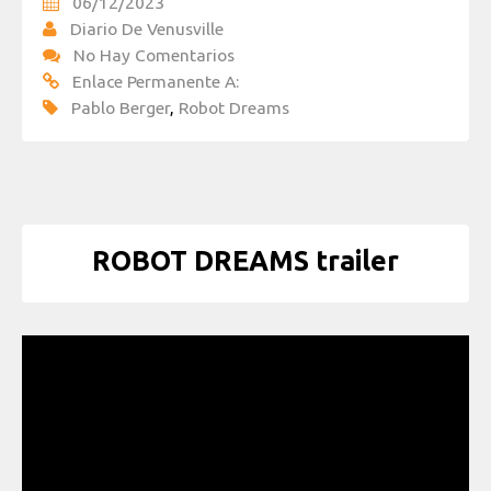
06/12/2023
Diario De Venusville
No Hay Comentarios
Enlace Permanente A:
Pablo Berger
,
Robot Dreams
ROBOT DREAMS trailer