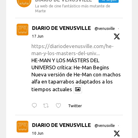
La web de cine fantástico más mutante de
Marte
DIARIO DE VENUSVILLE
@venusville
·
17 Jun
https://diariodevenusville.com/he-
man-y-los-masters-del-univ...
HE-MAN Y LOS MÁSTERS DEL
UNIVERSO crítica: He-Man Begins
Nueva versión de He-Man con machos
alfa en taparrabos adaptados a los
tiempos actuales
Twitter
DIARIO DE VENUSVILLE
@venusville
·
10 Jun