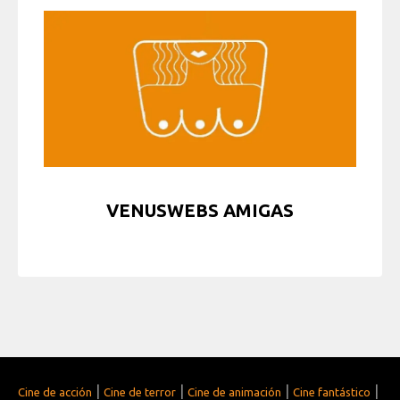
VENUSWEBS AMIGAS
|
|
|
|
Cine de acción
Cine de terror
Cine de animación
Cine fantástico