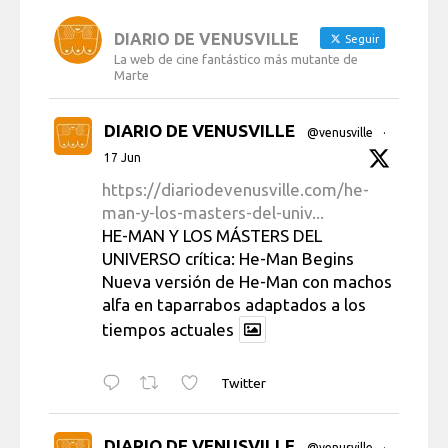
DIARIO DE VENUSVILLE
Seguir
La web de cine fantástico más mutante de
Marte
DIARIO DE VENUSVILLE
@venusville
·
17 Jun
https://diariodevenusville.com/he-
man-y-los-masters-del-univ...
HE-MAN Y LOS MÁSTERS DEL
UNIVERSO crítica: He-Man Begins
Nueva versión de He-Man con machos
alfa en taparrabos adaptados a los
tiempos actuales
Twitter
DIARIO DE VENUSVILLE
@venusville
·