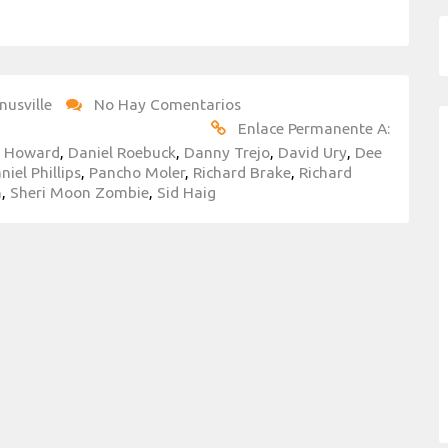
nusville
No Hay Comentarios
Enlace Permanente A:
t Howard
,
Daniel Roebuck
,
Danny Trejo
,
David Ury
,
Dee
niel Phillips
,
Pancho Moler
,
Richard Brake
,
Richard
n
,
Sheri Moon Zombie
,
Sid Haig