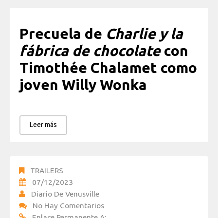
Precuela de
Charlie y la
fábrica de chocolate
con
Timothée Chalamet como
joven Willy Wonka
Leer más
TRAILERS
07/12/2023
Diario De Venusville
No Hay Comentarios
Enlace Permanente A: