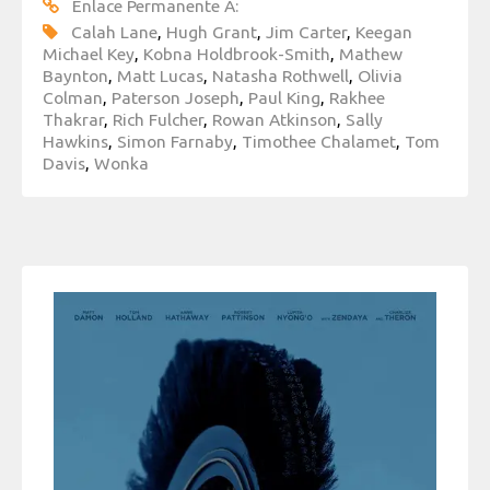
Enlace Permanente A:
Calah Lane
,
Hugh Grant
,
Jim Carter
,
Keegan
Michael Key
,
Kobna Holdbrook-Smith
,
Mathew
Baynton
,
Matt Lucas
,
Natasha Rothwell
,
Olivia
Colman
,
Paterson Joseph
,
Paul King
,
Rakhee
Thakrar
,
Rich Fulcher
,
Rowan Atkinson
,
Sally
Hawkins
,
Simon Farnaby
,
Timothee Chalamet
,
Tom
Davis
,
Wonka