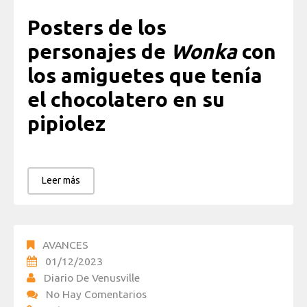
Posters de los
personajes de
Wonka
con
los amiguetes que tenía
el chocolatero en su
pipiolez
Leer más
AVANCES
01/12/2023
Diario De Venusville
No Hay Comentarios