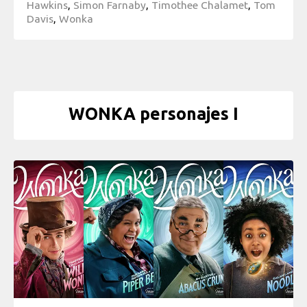
Hawkins
,
Simon Farnaby
,
Timothee Chalamet
,
Tom
Davis
,
Wonka
WONKA personajes I