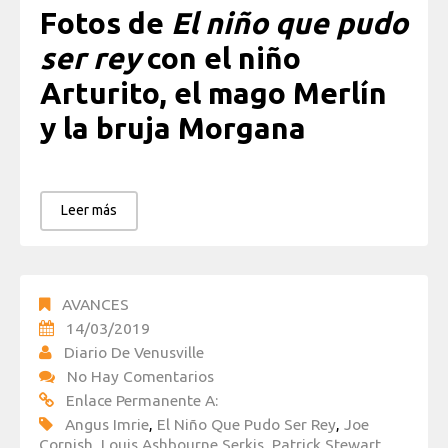
Fotos de
El niño que pudo
ser rey
con el niño
Arturito, el mago Merlín
y la bruja Morgana
Leer más
AVANCES
14/03/2019
Diario De Venusville
No Hay Comentarios
Enlace Permanente A:
Angus Imrie
,
El Niño Que Pudo Ser Rey
,
Joe
Cornish
,
Louis Ashbourne Serkis
,
Patrick Stewart
,