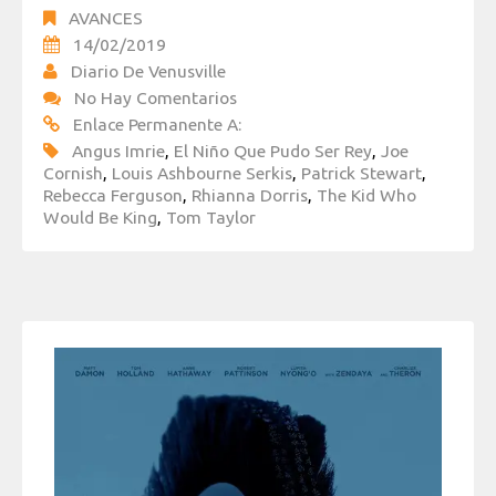
AVANCES
14/02/2019
Diario De Venusville
No Hay Comentarios
Enlace Permanente A:
Angus Imrie
,
El Niño Que Pudo Ser Rey
,
Joe
Cornish
,
Louis Ashbourne Serkis
,
Patrick Stewart
,
Rebecca Ferguson
,
Rhianna Dorris
,
The Kid Who
Would Be King
,
Tom Taylor