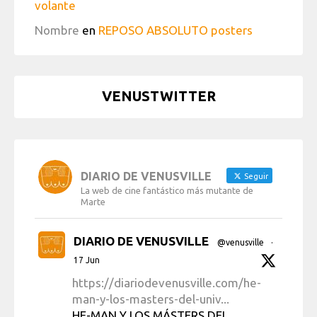
volante
Nombre
en
REPOSO ABSOLUTO posters
VENUSTWITTER
DIARIO DE VENUSVILLE
Seguir
La web de cine fantástico más mutante de
Marte
DIARIO DE VENUSVILLE
@venusville
·
17 Jun
https://diariodevenusville.com/he-
man-y-los-masters-del-univ...
HE-MAN Y LOS MÁSTERS DEL