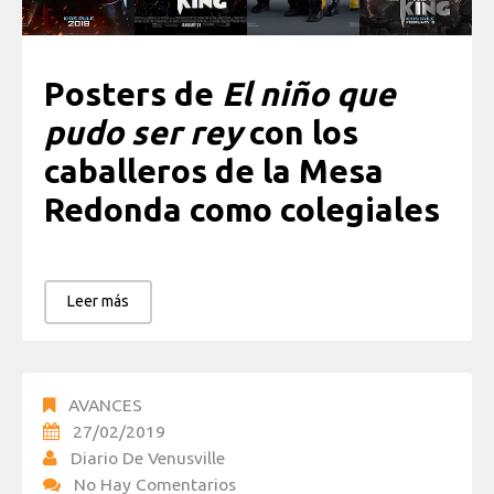
Posters de
El niño que
pudo ser rey
con los
caballeros de la Mesa
Redonda como colegiales
Leer más
AVANCES
27/02/2019
Diario De Venusville
No Hay Comentarios