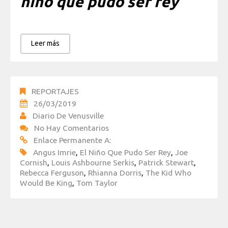
niño que pudo ser rey
Leer más
REPORTAJES
26/03/2019
Diario De Venusville
No Hay Comentarios
Enlace Permanente A:
Angus Imrie
,
El Niño Que Pudo Ser Rey
,
Joe
Cornish
,
Louis Ashbourne Serkis
,
Patrick Stewart
,
Rebecca Ferguson
,
Rhianna Dorris
,
The Kid Who
Would Be King
,
Tom Taylor