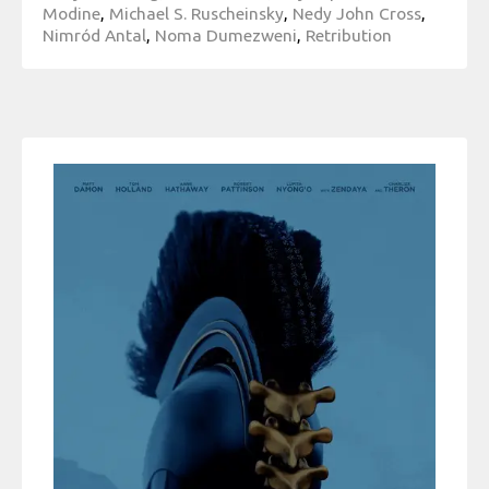
Modine
,
Michael S. Ruscheinsky
,
Nedy John Cross
,
Nimród Antal
,
Noma Dumezweni
,
Retribution