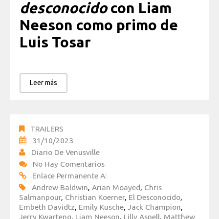
desconocido
con Liam
Neeson como primo de
Luis Tosar
Leer más
TRAILERS
31/10/2023
Diario De Venusville
No Hay Comentarios
Enlace Permanente A:
Andrew Baldwin
,
Arian Moayed
,
Chris
Salmanpour
,
Christian Koerner
,
El Desconocido
,
Embeth Davidtz
,
Emily Kusche
,
Jack Champion
,
Jerry Kwarteng
,
Liam Neeson
,
Lilly Aspell
,
Matthew