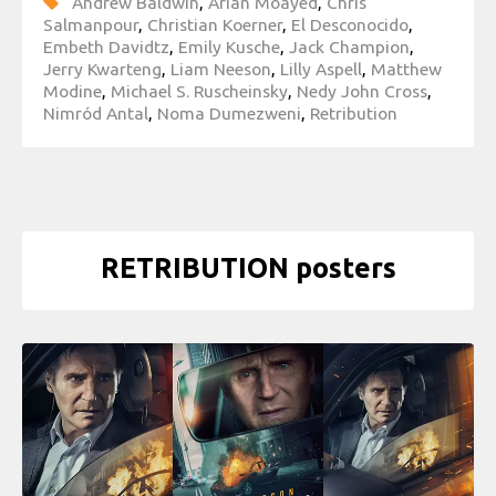
Andrew Baldwin
,
Arian Moayed
,
Chris
Salmanpour
,
Christian Koerner
,
El Desconocido
,
Embeth Davidtz
,
Emily Kusche
,
Jack Champion
,
Jerry Kwarteng
,
Liam Neeson
,
Lilly Aspell
,
Matthew
Modine
,
Michael S. Ruscheinsky
,
Nedy John Cross
,
Nimród Antal
,
Noma Dumezweni
,
Retribution
RETRIBUTION posters