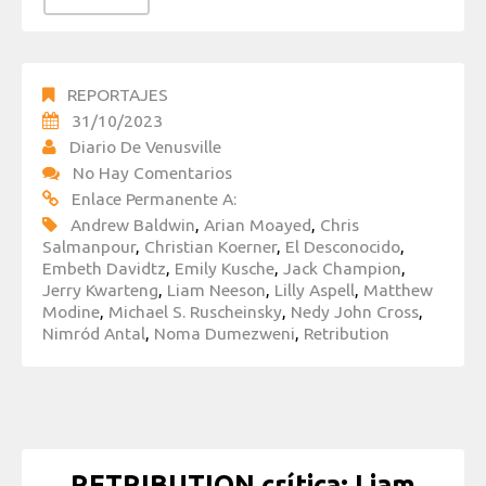
REPORTAJES
31/10/2023
Diario De Venusville
No Hay Comentarios
Enlace Permanente A:
Andrew Baldwin
,
Arian Moayed
,
Chris
Salmanpour
,
Christian Koerner
,
El Desconocido
,
Embeth Davidtz
,
Emily Kusche
,
Jack Champion
,
Jerry Kwarteng
,
Liam Neeson
,
Lilly Aspell
,
Matthew
Modine
,
Michael S. Ruscheinsky
,
Nedy John Cross
,
Nimród Antal
,
Noma Dumezweni
,
Retribution
RETRIBUTION crítica: Liam