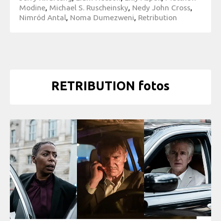
Modine
,
Michael S. Ruscheinsky
,
Nedy John Cross
,
Nimród Antal
,
Noma Dumezweni
,
Retribution
RETRIBUTION fotos