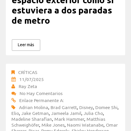
espacio exterior como si
estuviera a dos paradas
de metro
Leer más
CRÍTICAS
11/07/2025
Ray Zeta
No Hay Comentarios
Enlace Permanente A:
Adrian Molina
,
Brad Garrett
,
Disney
,
Domee Shi
,
Elio
,
Jake Getman
,
Jameela Jamil
,
Julia Cho
,
Madeline Sharafian
,
Mark Hammer
,
Matthias
Schweighöfer
,
Mike Jones
,
Naomi Watanabe
,
Omar
Sherrer
,
Pixar
,
Remy Edgerly
,
Shirley Henderson
,