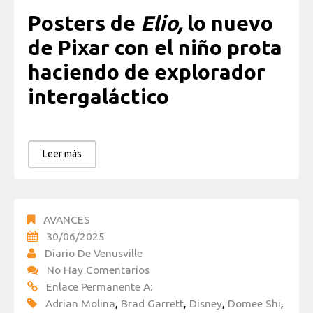
Posters de
Elio,
lo nuevo
de Pixar con el niño prota
haciendo de explorador
intergaláctico
Leer más
AVANCES
30/06/2025
Diario De Venusville
No Hay Comentarios
Enlace Permanente A:
Adrian Molina
,
Brad Garrett
,
Disney
,
Domee Shi
,