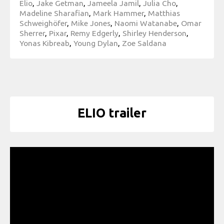
Elio
,
Jake Getman
,
Jameela Jamil
,
Julia Cho
,
Madeline Sharafian
,
Mark Hammer
,
Matthias
Schweighöfer
,
Mike Jones
,
Naomi Watanabe
,
Omar
Sherrer
,
Pixar
,
Remy Edgerly
,
Shirley Henderson
,
Yonas Kibreab
,
Young Dylan
,
Zoe Saldana
ELIO trailer