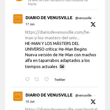
Marte
DIARIO DE VENUSVILLE
@venusville
·
17 Jun
https://diariodevenusville.com/he-
man-y-los-masters-del-univ...
HE-MAN Y LOS MÁSTERS DEL
UNIVERSO crítica: He-Man Begins
Nueva versión de He-Man con machos
alfa en taparrabos adaptados a los
tiempos actuales
Twitter
DIARIO DE VENUSVILLE
@venusville
·
10 Jun
https://diariodevenusville.com/mortal-