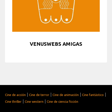
VENUSWEBS AMIGAS
|
|
|
|
Cine de acción
Cine de terror
Cine de animación
Cine fantástico
|
|
Cine thriller
Cine western
Cine de ciencia ficción