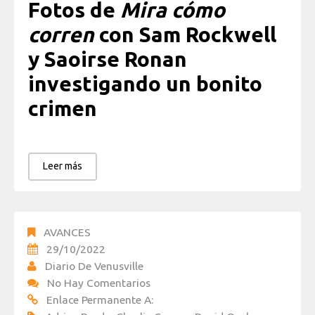
Fotos de
Mira cómo
corren
con Sam Rockwell
y Saoirse Ronan
investigando un bonito
crimen
Leer más
AVANCES
29/10/2022
Diario De Venusville
No Hay Comentarios
Enlace Permanente A: