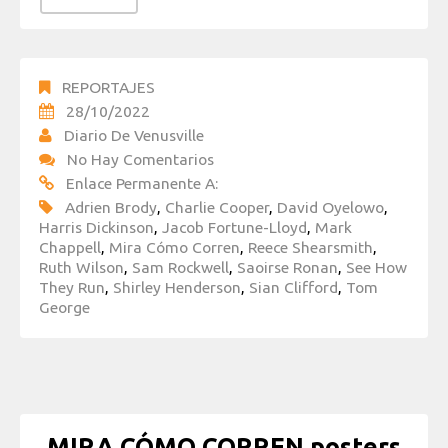
REPORTAJES
28/10/2022
Diario De Venusville
No Hay Comentarios
Enlace Permanente A:
Adrien Brody
,
Charlie Cooper
,
David Oyelowo
,
Harris Dickinson
,
Jacob Fortune-Lloyd
,
Mark
Chappell
,
Mira Cómo Corren
,
Reece Shearsmith
,
Ruth Wilson
,
Sam Rockwell
,
Saoirse Ronan
,
See How
They Run
,
Shirley Henderson
,
Sian Clifford
,
Tom
George
MIRA CÓMO CORREN posters