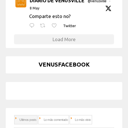
DIARIO DE VENUSVILLE
@venusville
·
8 May
Comparte esto no?
Twitter
Load More
VENUSFACEBOOK
Ultimos posts
Lo más comentado
Lo más visto