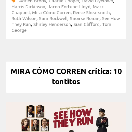
Adrien Brody
,
Charlie Cooper
,
David Oyelowo
,
Harris Dickinson
,
Jacob Fortune-Lloyd
,
Mark
Chappell
,
Mira Cómo Corren
,
Reece Shearsmith
,
Ruth Wilson
,
Sam Rockwell
,
Saoirse Ronan
,
See How
They Run
,
Shirley Henderson
,
Sian Clifford
,
Tom
George
MIRA CÓMO CORREN crítica: 10
tontitos