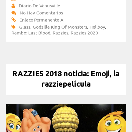
Diario De Venusville
No Hay Comentarios
Enlace Permanente A:
Glass
,
Godzilla King Of Monsters
,
Hellboy
,
Rambo: Last Blood
,
Razzies
,
Razzies 2020
RAZZIES 2018 noticia: Emoji, la
razziepelícula