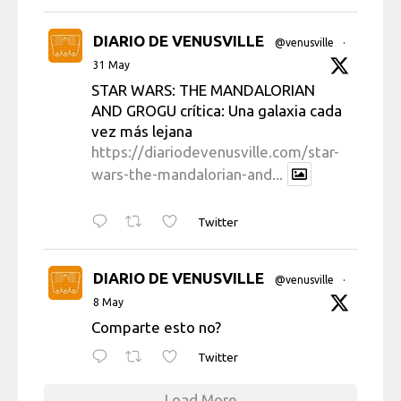
DIARIO DE VENUSVILLE
@venusville
·
31 May
STAR WARS: THE MANDALORIAN
AND GROGU crítica: Una galaxia cada
vez más lejana
https://diariodevenusville.com/star-
wars-the-mandalorian-and...
Twitter
DIARIO DE VENUSVILLE
@venusville
·
8 May
Comparte esto no?
Twitter
Load More