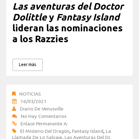
Las aventuras del Doctor
Dolittle
y
Fantasy Island
lideran las nominaciones
a los Razzies
Leer más
NOTICIAS
16/03/2021
Diario De Venusville
No Hay Comentarios
Enlace Permanente A:
El Misterio Del Dragón
,
Fantasy Island
,
La
Llamada De Lo Salvaje
,
Las Aventuras Del Dr.