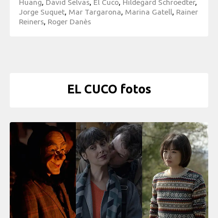
Huang
,
David Selvas
,
El Cuco
,
Hildegard Schroedter
,
Jorge Suquet
,
Mar Targarona
,
Marina Gatell
,
Rainer
Reiners
,
Roger Danès
EL CUCO fotos