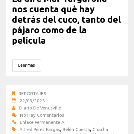
nos cuenta qué hay
detrás del cuco, tanto del
pájaro como de la
película
Leer más
REPORTAJES
22/09/2023
Diario De Venusville
No Hay Comentarios
Enlace Permanente A:
Alfred Pérez Fargas
,
Belén Cuesta
,
Chacha