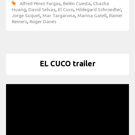
Alfred Pérez Fargas
,
Belén Cuesta
,
Chacha
Huang
,
David Selvas
,
El Cuco
,
Hildegard Schroedter
,
Jorge Suquet
,
Mar Targarona
,
Marina Gatell
,
Rainer
Reiners
,
Roger Danès
EL CUCO trailer