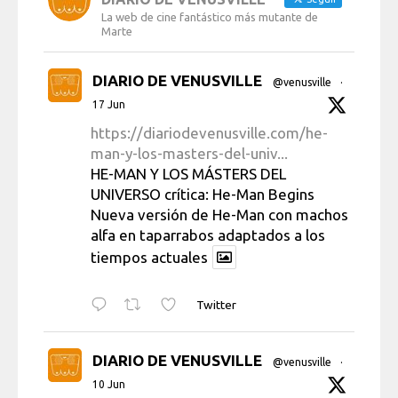
La web de cine fantástico más mutante de
Marte
DIARIO DE VENUSVILLE
@venusville
·
17 Jun
https://diariodevenusville.com/he-
man-y-los-masters-del-univ...
HE-MAN Y LOS MÁSTERS DEL
UNIVERSO crítica: He-Man Begins
Nueva versión de He-Man con machos
alfa en taparrabos adaptados a los
tiempos actuales
Twitter
DIARIO DE VENUSVILLE
@venusville
·
10 Jun