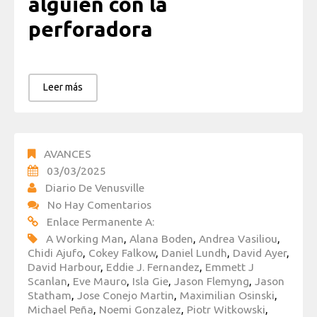
alguien con la
perforadora
Leer más
AVANCES
03/03/2025
Diario De Venusville
No Hay Comentarios
Enlace Permanente A:
A Working Man
,
Alana Boden
,
Andrea Vasiliou
,
Chidi Ajufo
,
Cokey Falkow
,
Daniel Lundh
,
David Ayer
,
David Harbour
,
Eddie J. Fernandez
,
Emmett J
Scanlan
,
Eve Mauro
,
Isla Gie
,
Jason Flemyng
,
Jason
Statham
,
Jose Conejo Martin
,
Maximilian Osinski
,
Michael Peña
,
Noemi Gonzalez
,
Piotr Witkowski
,