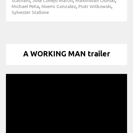
Statham
,
Jose Conejo Martin
,
Maximilian Osinski
,
Michael Peña
,
Noemi Gonzalez
,
Piotr Witkowski
,
Sylvester Stallone
A WORKING MAN trailer