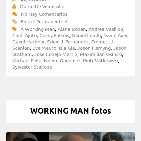
Diario De Venusville
No Hay Comentarios
Enlace Permanente A:
A Working Man
,
Alana Boden
,
Andrea Vasiliou
,
Chidi Ajufo
,
Cokey Falkow
,
Daniel Lundh
,
David Ayer
,
David Harbour
,
Eddie J. Fernandez
,
Emmett J
Scanlan
,
Eve Mauro
,
Isla Gie
,
Jason Flemyng
,
Jason
Statham
,
Jose Conejo Martin
,
Maximilian Osinski
,
Michael Peña
,
Noemi Gonzalez
,
Piotr Witkowski
,
Sylvester Stallone
WORKING MAN fotos