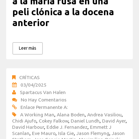
a la mafia rusa en una
peli clónica a la docena
anterior
Leer más
CRÍTICAS
03/04/2025
Spartacus Van Halen
No Hay Comentarios
Enlace Permanente A:
A Working Man
,
Alana Boden
,
Andrea Vasiliou
,
Chidi Ajufo
,
Cokey Falkow
,
Daniel Lundh
,
David Ayer
,
David Harbour
,
Eddie J. Fernandez
,
Emmett J
Scanlan
,
Eve Mauro
,
Isla Gie
,
Jason Flemyng
,
Jason