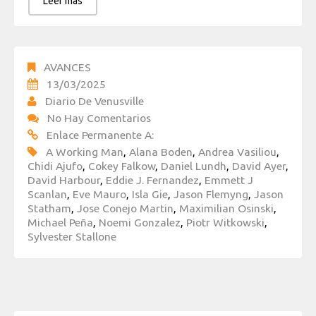
Leer más
AVANCES
13/03/2025
Diario De Venusville
No Hay Comentarios
Enlace Permanente A:
A Working Man
,
Alana Boden
,
Andrea Vasiliou
,
Chidi Ajufo
,
Cokey Falkow
,
Daniel Lundh
,
David Ayer
,
David Harbour
,
Eddie J. Fernandez
,
Emmett J
Scanlan
,
Eve Mauro
,
Isla Gie
,
Jason Flemyng
,
Jason
Statham
,
Jose Conejo Martin
,
Maximilian Osinski
,
Michael Peña
,
Noemi Gonzalez
,
Piotr Witkowski
,
Sylvester Stallone