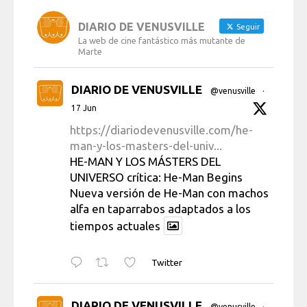
DIARIO DE VENUSVILLE
Seguir
La web de cine fantástico más mutante de
Marte
DIARIO DE VENUSVILLE
@venusville
·
17 Jun
https://diariodevenusville.com/he-
man-y-los-masters-del-univ...
HE-MAN Y LOS MÁSTERS DEL
UNIVERSO crítica: He-Man Begins
Nueva versión de He-Man con machos
alfa en taparrabos adaptados a los
tiempos actuales
Twitter
DIARIO DE VENUSVILLE
@venusville
·