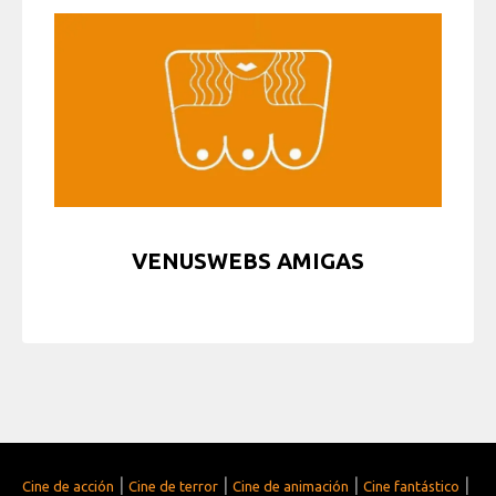
VENUSWEBS AMIGAS
|
|
|
|
Cine de acción
Cine de terror
Cine de animación
Cine fantástico