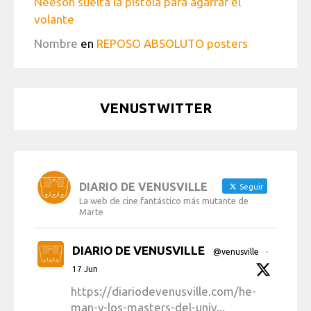
Neeson suelta la pistola para agarrar el
volante
Nombre
en
REPOSO ABSOLUTO posters
VENUSTWITTER
DIARIO DE VENUSVILLE
Seguir
La web de cine fantástico más mutante de
Marte
DIARIO DE VENUSVILLE
@venusville
·
17 Jun
https://diariodevenusville.com/he-
man-y-los-masters-del-univ...