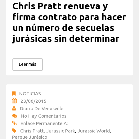
Chris Pratt renueva y
firma contrato para hacer
un número de secuelas
jurásicas sin determinar
Leer más
NOTICIAS
23/06/2015
Diario De Venusville
No Hay Comentarios
Enlace Permanente A:
Chris Pratt
,
Jurassic Park
,
Jurassic World
,
Parque Jurásico