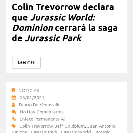
Colin Trevorrow declara
que
Jurassic World:
Dominion
cerrará la saga
de
Jurassic Park
Leer más
NOTICIAS
26/01/2021
Diario De Venusville
No Hay Comentarios
Enlace Permanente A:
Colin Trevorrow
,
Jeff Goldblum
,
Juan Antonio
Bayona
,
Jurassic Park
,
Jurassic World
,
Jurassic