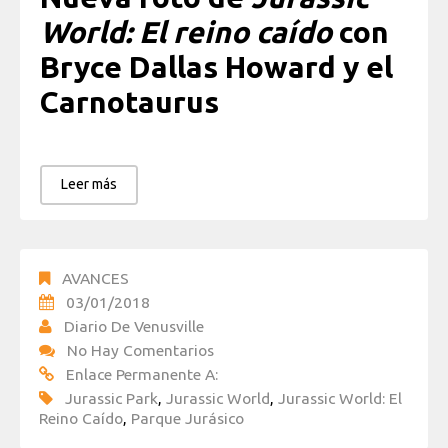
World: El reino caído
con
Bryce Dallas Howard y el
Carnotaurus
Leer más
AVANCES
03/01/2018
Diario De Venusville
No Hay Comentarios
Enlace Permanente A:
Jurassic Park
,
Jurassic World
,
Jurassic World: El
Reino Caído
,
Parque Jurásico