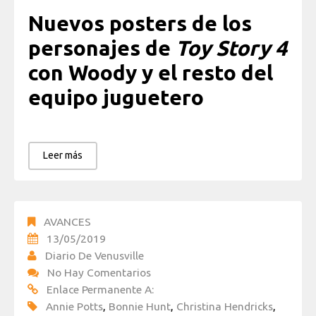
Nuevos posters de los
personajes de
Toy Story 4
con Woody y el resto del
equipo juguetero
Leer más
AVANCES
13/05/2019
Diario De Venusville
No Hay Comentarios
Enlace Permanente A:
Annie Potts
,
Bonnie Hunt
,
Christina Hendricks
,