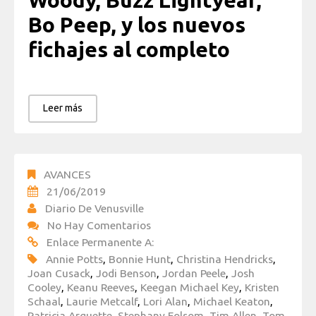
Woody, Buzz Lightyear,
Bo Peep, y los nuevos
fichajes al completo
Leer más
AVANCES
21/06/2019
Diario De Venusville
No Hay Comentarios
Enlace Permanente A:
Annie Potts
,
Bonnie Hunt
,
Christina Hendricks
,
Joan Cusack
,
Jodi Benson
,
Jordan Peele
,
Josh
Cooley
,
Keanu Reeves
,
Keegan Michael Key
,
Kristen
Schaal
,
Laurie Metcalf
,
Lori Alan
,
Michael Keaton
,
Patricia Arquette
,
Stephany Folsom
,
Tim Allen
,
Tom